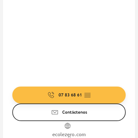
07 83 68 61
▒▒
Contáctenos
ecolezero.com