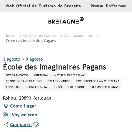
Aller
Web Oficial de Turismo de Bretaña
Prensa
Profesional
au
contenu
principal
Inicio
Prepara tu estancia
Acontecimientos
École des Imaginaires Pagans
3 agosto > 9 agosto
École des Imaginaires Pagans
OTROS EVENTOS
CULTURAL
NATURALEZA Y RELAX
TRADICIONES Y FOLCLORE
TALLER / CURSO
EXCURSIÓN DE LA NATURALEZA
CONCIERTO
CONFERENCIA
POESÍA
EXCURSIÓN
SALIDAS NOCTURNAS
Rohou, 29890 Kerlouan
Cómo llegar
¡Voy en tren!
Ajouter aux favoris
Compartir