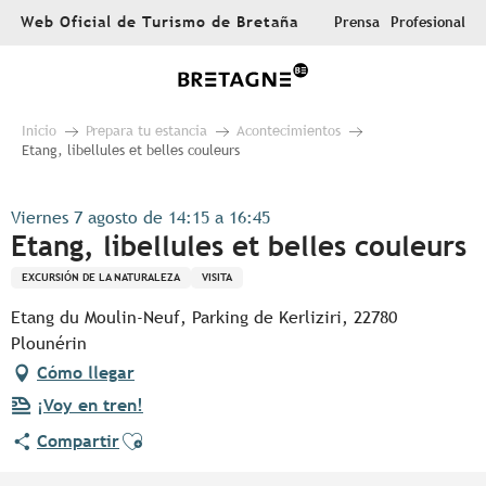
Aller
Web Oficial de Turismo de Bretaña
Prensa
Profesional
au
contenu
principal
Inicio
Prepara tu estancia
Acontecimientos
Etang, libellules et belles couleurs
Viernes 7 agosto de 14:15 a 16:45
Etang, libellules et belles couleurs
EXCURSIÓN DE LA NATURALEZA
VISITA
Etang du Moulin-Neuf, Parking de Kerliziri, 22780
Plounérin
Cómo llegar
¡Voy en tren!
Ajouter aux favoris
Compartir