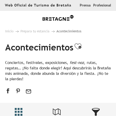
Aller
Web Oficial de Turismo de Bretaña
Prensa
Profesional
au
contenu
principal
Inicio
Prepara tu estancia
Acontecimientos
Acontecimientos
Ajouter au
Conciertos, festivales, exposiciones,
fest-noz
, rutas,
regatas… ¡No falta donde elegir! Aquí descubrirás la Bretaña
más animada, donde abunda la diversión y la fiesta. ¡No te
la pierdas!