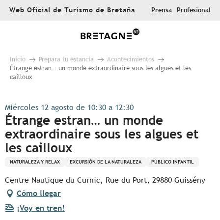
Aller
Web Oficial de Turismo de Bretaña
Prensa
Profesional
au
contenu
principal
Inicio
Prepara tu estancia
Acontecimientos
Étrange estran… un monde extraordinaire sous les algues et les
cailloux
Miércoles 12 agosto de 10:30 a 12:30
Étrange estran… un monde
extraordinaire sous les algues et
les cailloux
NATURALEZA Y RELAX
EXCURSIÓN DE LA NATURALEZA
PÚBLICO INFANTIL
Centre Nautique du Curnic, Rue du Port, 29880 Guissény
Cómo llegar
¡Voy en tren!