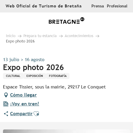
Aller
Web Oficial de Turismo de Bretaña
Prensa
Profesional
au
contenu
principal
Inicio
Prepara tu estancia
Acontecimientos
Expo photo 2026
13 julio > 16 agosto
Expo photo 2026
CULTURAL
EXPOSICIÓN
FOTOGRAFÍA
Espace Tissier, sous la mairie, 29217 Le Conquet
Cómo llegar
¡Voy en tren!
Ajouter aux favoris
Compartir