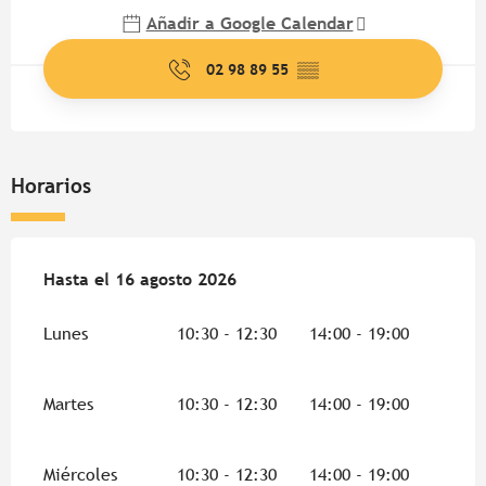
Añadir a Google Calendar
02 98 89 55
▒▒
Horarios
Del
Hasta el
13 julio 2026
16 agosto 2026
al
16 agosto 2026
Lunes
10:30 - 12:30
14:00 - 19:00
Martes
10:30 - 12:30
14:00 - 19:00
Miércoles
10:30 - 12:30
14:00 - 19:00