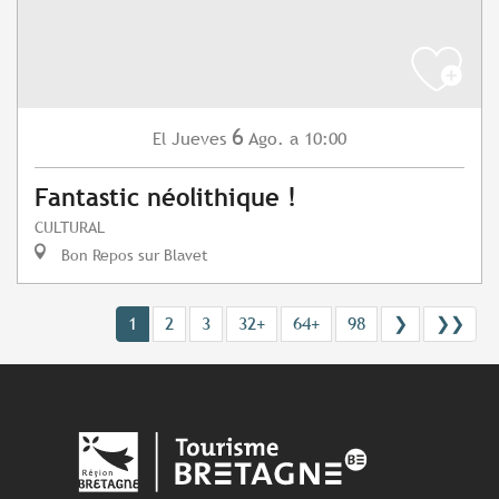
6
Jueves
Ago.
a 10:00
El
Fantastic néolithique !
CULTURAL
Bon Repos sur Blavet
1
2
3
32+
64+
98
❯
❯❯