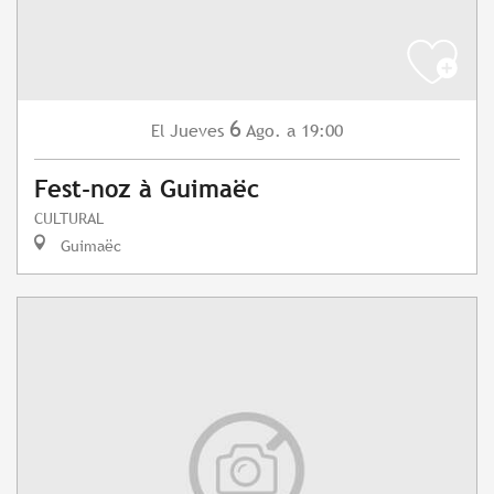
6
Jueves
Ago.
a 19:00
El
Fest-noz à Guimaëc
CULTURAL
Guimaëc