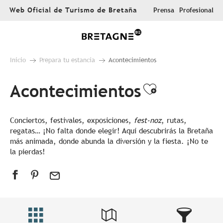
Aller
Web Oficial de Turismo de Bretaña
Prensa
Profesional
au
contenu
principal
Inicio
Prepara tu estancia
Acontecimientos
Acontecimientos
Ajouter au
Conciertos, festivales, exposiciones,
fest-noz
, rutas,
regatas… ¡No falta donde elegir! Aquí descubrirás la Bretaña
más animada, donde abunda la diversión y la fiesta. ¡No te
la pierdas!