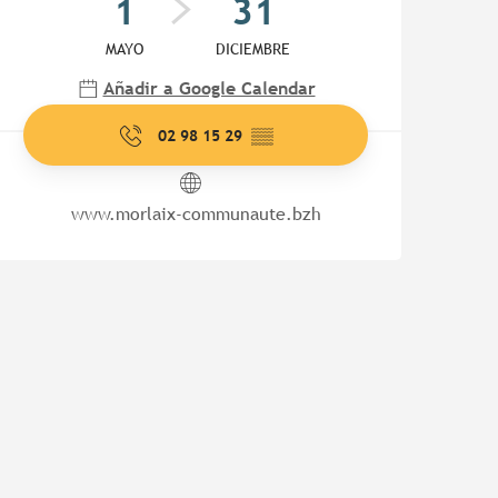
1
31
MAYO
DICIEMBRE
Añadir a Google Calendar
02 98 15 29
▒▒
www.morlaix-communaute.bzh