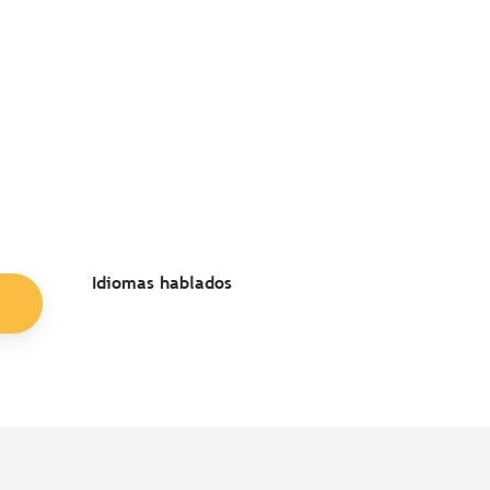
Idiomas hablados
Idiomas hablados