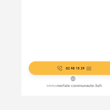
02 98 15 29
▒▒
www.morlaix-communaute.bzh