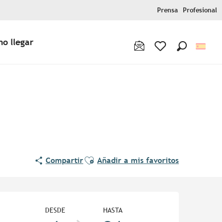
Prensa
Profesional
o llegar
Buscar
Voir les favoris
Ajouter aux favoris
Compartir
Añadir a mis favoritos
Horarios y datos de contac
DESDE
HASTA