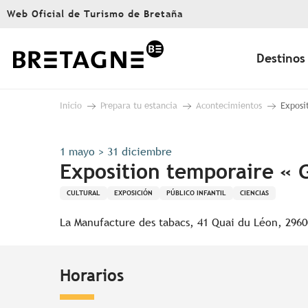
Aller
Web Oficial de Turismo de Bretaña
au
contenu
principal
Destinos
Inicio
Prepara tu estancia
Acontecimientos
Exposi
1 mayo > 31 diciembre
Exposition temporaire « 
CULTURAL
EXPOSICIÓN
PÚBLICO INFANTIL
CIENCIAS
La Manufacture des tabacs, 41 Quai du Léon, 2960
Horarios