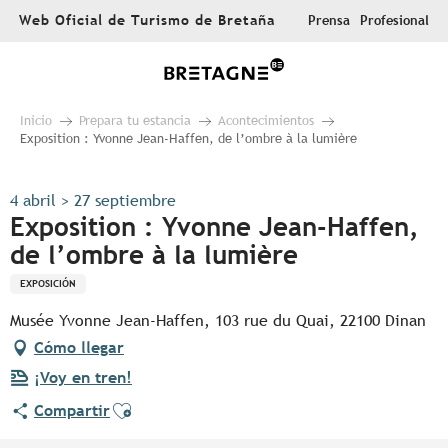
Aller
Web Oficial de Turismo de Bretaña
Prensa
Profesional
au
contenu
principal
Inicio
Prepara tu estancia
Acontecimientos
Exposition : Yvonne Jean-Haffen, de l’ombre à la lumière
4 abril > 27 septiembre
Exposition : Yvonne Jean-Haffen,
de l’ombre à la lumière
EXPOSICIÓN
Musée Yvonne Jean-Haffen, 103 rue du Quai, 22100 Dinan
Cómo llegar
¡Voy en tren!
Ajouter aux favoris
Compartir