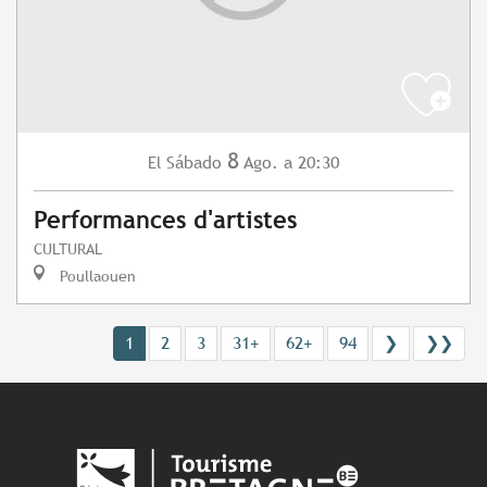
8
Sábado
Ago.
a 20:30
El
Performances d'artistes
CULTURAL
Poullaouen
1
2
3
31+
62+
94
❯
❯❯