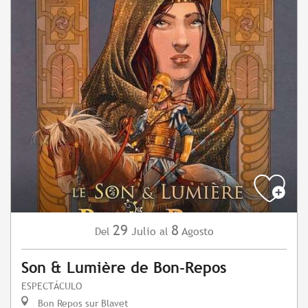
29
8
Julio
Agosto
Del
al
Son & Lumière de Bon-Repos
ESPECTÁCULO
Bon Repos sur Blavet