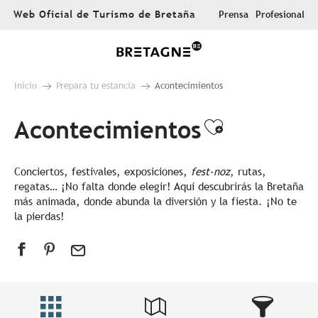
Aller
Web Oficial de Turismo de Bretaña
Prensa
Profesional
au
contenu
principal
Inicio
Prepara tu estancia
Acontecimientos
Acontecimientos
Ajouter au
Conciertos, festivales, exposiciones,
fest-noz
, rutas,
regatas… ¡No falta donde elegir! Aquí descubrirás la Bretaña
más animada, donde abunda la diversión y la fiesta. ¡No te
la pierdas!