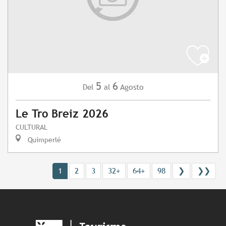
5
6
Agosto
Del
al
Le Tro Breiz 2026
CULTURAL
Quimperlé
1
2
3
32+
64+
98
❯
❯❯