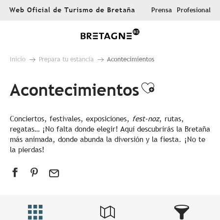
Aller
Web Oficial de Turismo de Bretaña
Prensa
Profesional
au
contenu
principal
Inicio
Prepara tu estancia
Acontecimientos
Acontecimientos
Ajouter au
Conciertos, festivales, exposiciones,
fest-noz
, rutas,
regatas… ¡No falta donde elegir! Aquí descubrirás la Bretaña
más animada, donde abunda la diversión y la fiesta. ¡No te
la pierdas!