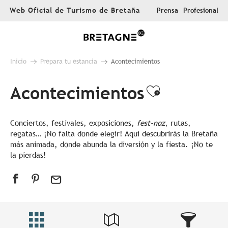
Aller
Web Oficial de Turismo de Bretaña
Prensa
Profesional
au
contenu
principal
Inicio
Prepara tu estancia
Acontecimientos
Acontecimientos
Ajouter au
Conciertos, festivales, exposiciones,
fest-noz
, rutas,
regatas… ¡No falta donde elegir! Aquí descubrirás la Bretaña
más animada, donde abunda la diversión y la fiesta. ¡No te
la pierdas!