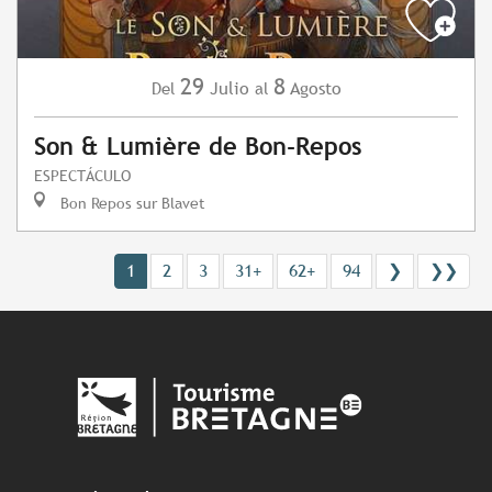
29
8
Julio
Agosto
Del
al
Son & Lumière de Bon-Repos
ESPECTÁCULO
Bon Repos sur Blavet
1
2
3
31+
62+
94
❯
❯❯