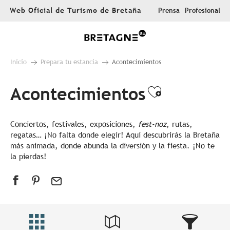
Aller
Web Oficial de Turismo de Bretaña
Prensa
Profesional
au
contenu
principal
Inicio
Prepara tu estancia
Acontecimientos
Acontecimientos
Ajouter au
Conciertos, festivales, exposiciones,
fest-noz
, rutas,
regatas… ¡No falta donde elegir! Aquí descubrirás la Bretaña
más animada, donde abunda la diversión y la fiesta. ¡No te
la pierdas!