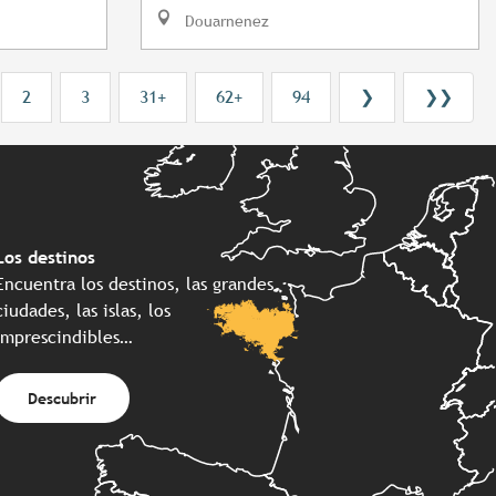
Douarnenez
2
3
31+
62+
94
❯
❯❯
Los destinos
Encuentra los destinos, las grandes
ciudades, las islas, los
imprescindibles…
Descubrir