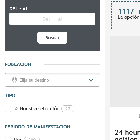
DEL - AL
1117
La opción
Buscar
POBLACIÓN
TIPO
☆ Nuestra selección
27
PERIODO DE MANIFESTACION
24 heur
édition
Hoy
200