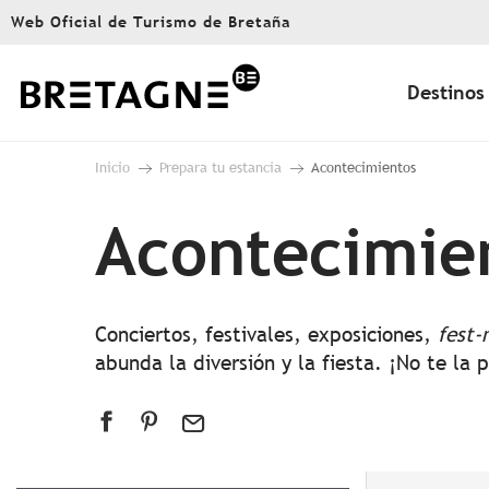
Aller
Web Oficial de Turismo de Bretaña
au
contenu
principal
Destinos
Inicio
Prepara tu estancia
Acontecimientos
Acontecimie
Conciertos, festivales, exposiciones,
fest-
abunda la diversión y la fiesta. ¡No te la 