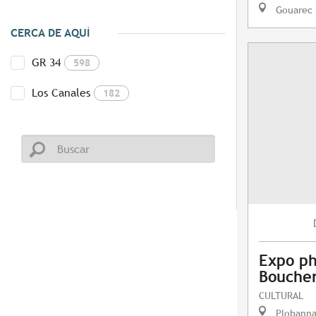
Gouarec
CERCA DE AQUÍ
GR 34
598
Los Canales
182
Expo ph
Boucher
CULTURAL
Plobanna