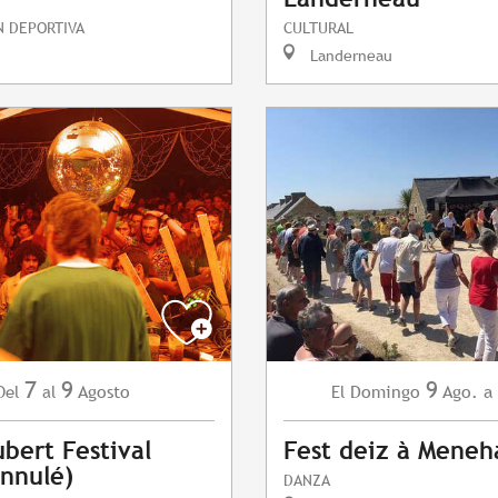
N DEPORTIVA
CULTURAL
Landerneau
7
9
9
Agosto
Domingo
Ago.
a
Del
al
El
bert Festival
Fest deiz à Mene
nnulé)
DANZA