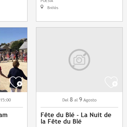
POESÍA
Brélès
8
9
 15:00
Agosto
Del
al
ham
Fête du Blé - La Nuit de
la Fête du Blé