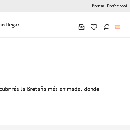
Prensa
Profesional
o llegar
Buscar
Voir les favoris
favoris
escubrirás la Bretaña más animada, donde