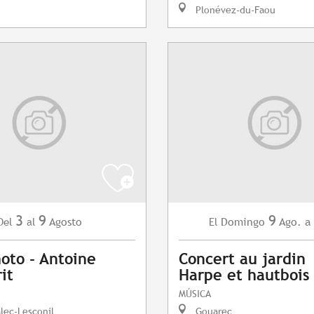
Plonévez-du-Faou
3
9
9
Agosto
Domingo
Ago.
a
Del
al
El
oto - Antoine
Concert au jardin
it
Harpe et hautbois
MÚSICA
lec-Lesconil
Gouarec