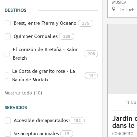
MÚSICA
Le Juch
DESTINOS
Brest, entre Tierra y Océano
275
Quimper Cornualles
238
El corazón de Bretaña - Kalon
208
Breizh
La Costa de granito rosa - La
151
Bahía de Morlaix
Mostrar todo (10)
Do
El
SERVICIOS
Jardin 
Accesible discapacitados
182
dans le
Se aceptan animales
19
CONCIERTO