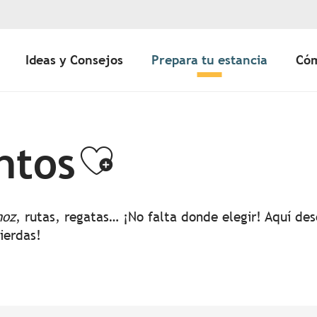
Ideas y Consejos
Prepara tu estancia
Cóm
ntos
Ajouter aux 
noz
, rutas, regatas… ¡No falta donde elegir! Aquí d
pierdas!