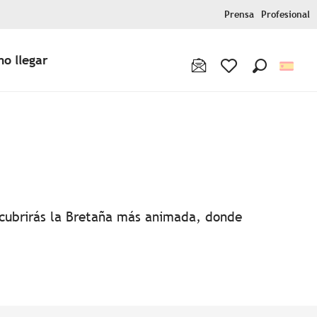
Prensa
Profesional
o llegar
Buscar
Voir les favoris
favoris
escubrirás la Bretaña más animada, donde