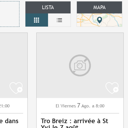
LISTA
MAPA
7
21:00
Viernes
Ago.
a 8:00
El
e dans
Tro Breiz : arrivée à St
Yvi le 7 août