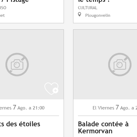
RSO
CULTURAL
uet
Plougonvelin
7
7
ernes
Ago.
a 21:00
Viernes
Ago.
a 
El
s des étoiles
Balade contée à
Kermorvan