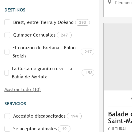
Pleumeu
DESTINOS
Brest, entre Tierra y Océano
293
Quimper Cornualles
247
El corazón de Bretaña - Kalon
217
Breizh
La Costa de granito rosa - La
158
Bahía de Morlaix
Mostrar todo (10)
SERVICIOS
Balade 
Accesible discapacitados
194
Saint-M
Se aceptan animales
19
CULTURAL