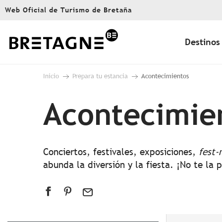
Aller
Web Oficial de Turismo de Bretaña
au
contenu
principal
Destinos
Inicio
Prepara tu estancia
Acontecimientos
Acontecimie
Conciertos, festivales, exposiciones,
fest-
abunda la diversión y la fiesta. ¡No te la 