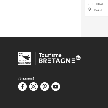
CULTURAL
Brest
¡Síganos!