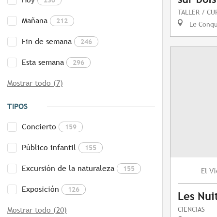
TALLER / CU
Mañana
212
Le Conq
Fin de semana
246
Esta semana
296
Mostrar todo (7)
TIPOS
Concierto
159
Público infantil
155
Excursión de la naturaleza
155
Vi
El
Exposición
126
Les Nuit
CIENCIAS
Mostrar todo (20)