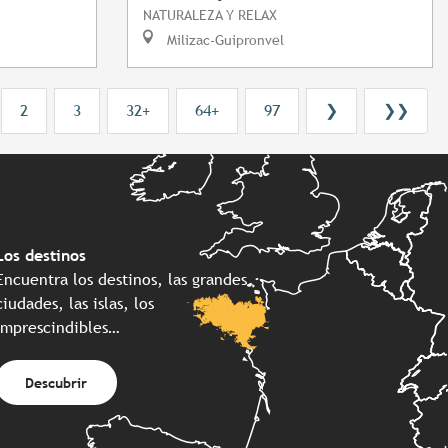
NATURALEZA Y RELAX
Milizac-Guipronvel
2
3
32+
64+
97
❯
❯❯
Los destinos
Encuentra los destinos, las grandes
ciudades, las islas, los
imprescindibles…
Descubrir