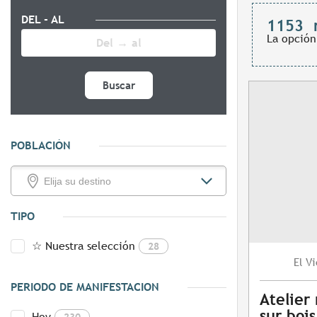
DEL - AL
1153
La opción
Buscar
POBLACIÓN
TIPO
☆ Nuestra selección
28
Vi
El
PERIODO DE MANIFESTACION
Atelier
sur bois
Hoy
230