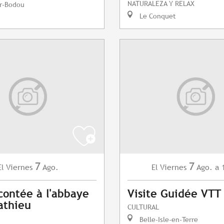
NATURALEZA Y RELAX
r-Bodou
Le Conquet
7
7
Viernes
Ago.
Viernes
Ago.
a 
El
El
contée à l'abbaye
Visite Guidée VTT
athieu
CULTURAL
Belle-Isle-en-Terre