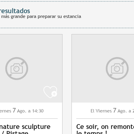
resultados
 más grande para preparar su estancia
7
7
ernes
Ago.
a 14:30
Viernes
Ago.
a 
El
 nature sculpture
Ce soir, on remont
 / Pistage
le temps !