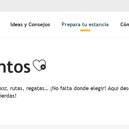
Ideas y Consejos
Prepara tu estancia
Cóm
ntos
Ajouter aux 
noz
, rutas, regatas… ¡No falta donde elegir! Aquí d
pierdas!