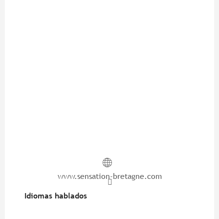
www.sensation-bretagne.com
Idiomas hablados
Idiomas hablados