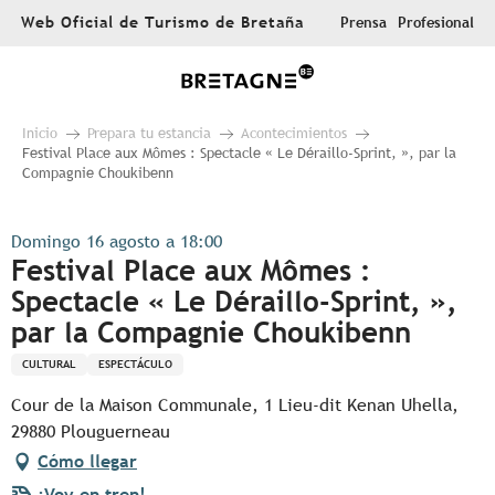
Aller
Web Oficial de Turismo de Bretaña
Prensa
Profesional
au
contenu
principal
Inicio
Prepara tu estancia
Acontecimientos
Festival Place aux Mômes : Spectacle « Le Déraillo-Sprint, », par la
Compagnie Choukibenn
Domingo 16 agosto a 18:00
Festival Place aux Mômes :
Spectacle « Le Déraillo-Sprint, »,
par la Compagnie Choukibenn
CULTURAL
ESPECTÁCULO
Cour de la Maison Communale, 1 Lieu-dit Kenan Uhella,
29880 Plouguerneau
Cómo llegar
¡Voy en tren!