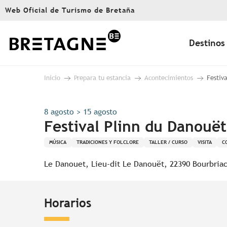
Aller
Web Oficial de Turismo de Bretaña
au
contenu
principal
Destinos
Inicio
Prepara tu estancia
Acontecimientos
Festiv
8 agosto > 15 agosto
Festival Plinn du Danouë
MÚSICA
TRADICIONES Y FOLCLORE
TALLER / CURSO
VISITA
C
Le Danouet, Lieu-dit Le Danouët, 22390 Bourbria
Horarios