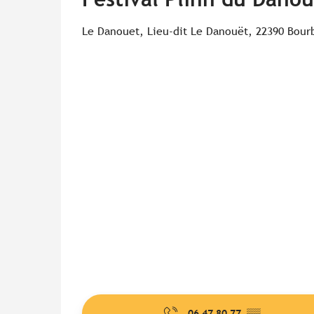
Le Danouet, Lieu-dit Le Danouët, 22390 Bour
06 47 80 77
▒▒