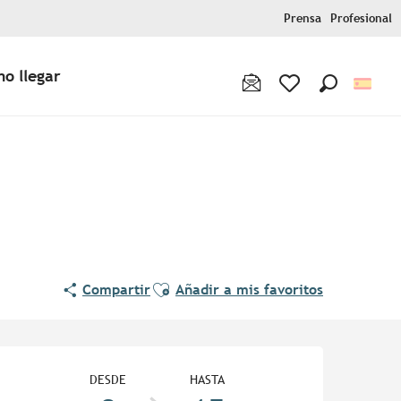
Prensa
Profesional
o llegar
Buscar
Voir les favoris
Ajouter aux favoris
Compartir
Añadir a mis favoritos
Horarios y datos de contac
DESDE
HASTA