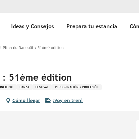
Ideas y Consejos
Prepara tu estancia
Cóm
al Plinn du Danouët : 51ème édition
t : 51ème édition
ONCIERTO
DANZA
FESTIVAL
PEREGRINACIÓN Y PROCESIÓN
c
Cómo llegar
¡Voy en tren!