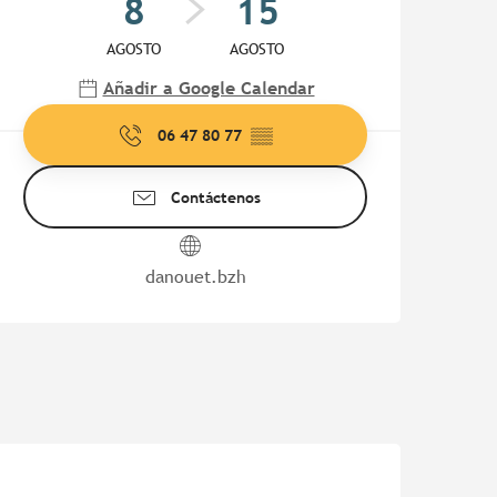
8
15
AGOSTO
AGOSTO
Añadir a Google Calendar
06 47 80 77
▒▒
Contáctenos
danouet.bzh