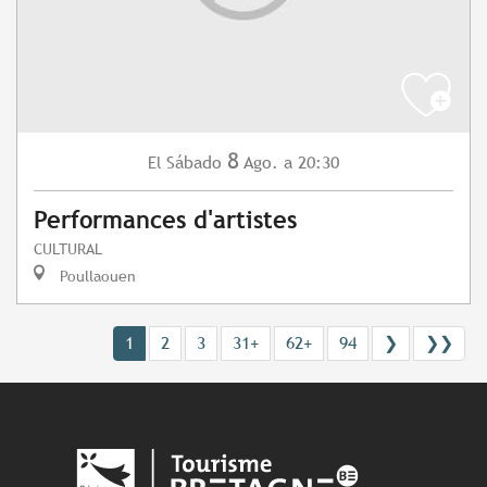
8
Sábado
Ago.
a 20:30
El
Performances d'artistes
CULTURAL
Poullaouen
1
2
3
31+
62+
94
❯
❯❯