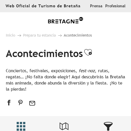
Aller
Web Oficial de Turismo de Bretaña
Prensa
Profesional
au
contenu
principal
Inicio
Prepara tu estancia
Acontecimientos
Acontecimientos
Ajouter au
Conciertos, festivales, exposiciones,
fest-noz
, rutas,
regatas… ¡No falta donde elegir! Aquí descubrirás la Bretaña
más animada, donde abunda la diversión y la fiesta. ¡No te
la pierdas!