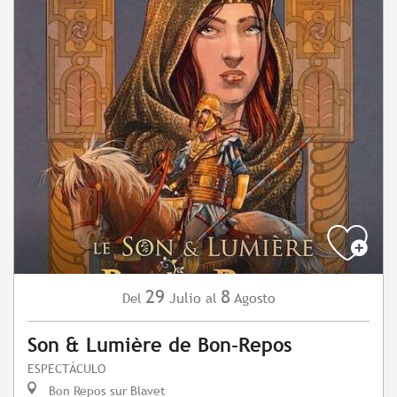
29
8
Julio
Agosto
Del
al
Son & Lumière de Bon-Repos
ESPECTÁCULO
Bon Repos sur Blavet