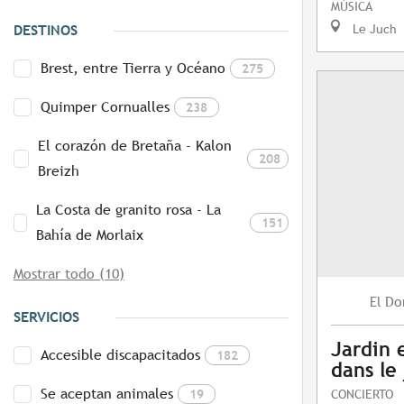
MÚSICA
Le Juch
DESTINOS
Brest, entre Tierra y Océano
275
Quimper Cornualles
238
El corazón de Bretaña - Kalon
208
Breizh
La Costa de granito rosa - La
151
Bahía de Morlaix
Mostrar todo (10)
Do
El
SERVICIOS
Jardin 
Accesible discapacitados
182
dans le
Se aceptan animales
19
CONCIERTO