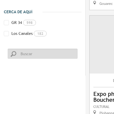
Gouarec
CERCA DE AQUÍ
GR 34
598
Los Canales
182
Expo ph
Boucher
CULTURAL
Plobanna