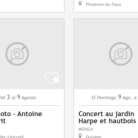
Plonévez-du-Faou
3
9
9
Agosto
Domingo
Ago.
a
Del
al
El
oto - Antoine
Concert au jardin
it
Harpe et hautbois
MÚSICA
lec-Lesconil
Gouarec