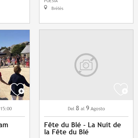
POESÍA
Brélès
8
9
 15:00
Agosto
Del
al
ham
Fête du Blé - La Nuit de
la Fête du Blé