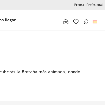
Prensa
Profesional
o llegar
Buscar
Voir les favoris
favoris
escubrirás la Bretaña más animada, donde