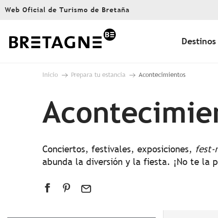
Aller
Web Oficial de Turismo de Bretaña
au
contenu
principal
Destinos
Inicio
Prepara tu estancia
Acontecimientos
Acontecimie
Conciertos, festivales, exposiciones,
fest-
abunda la diversión y la fiesta. ¡No te la 