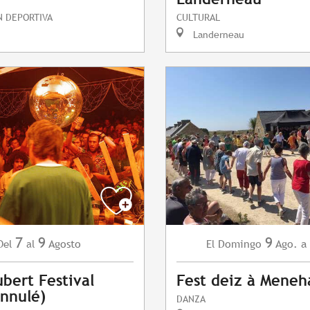
N DEPORTIVA
CULTURAL
Landerneau
7
9
9
Agosto
Domingo
Ago.
a
Del
al
El
bert Festival
Fest deiz à Mene
nnulé)
DANZA