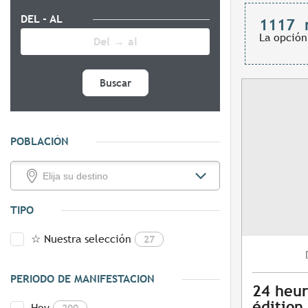
DEL - AL
1117
La opción
Buscar
POBLACIÓN
TIPO
☆ Nuestra selección
27
PERIODO DE MANIFESTACION
24 heur
édition
Hoy
200