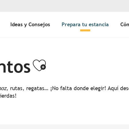
Ideas y Consejos
Prepara tu estancia
Cóm
ntos
Ajouter aux 
noz
, rutas, regatas… ¡No falta donde elegir! Aquí d
pierdas!