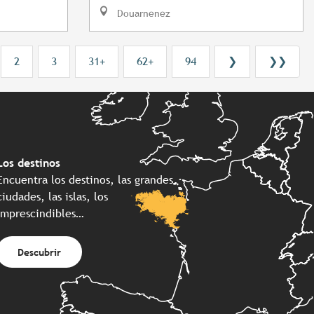
Douarnenez
2
3
31+
62+
94
❯
❯❯
Los destinos
Encuentra los destinos, las grandes
ciudades, las islas, los
imprescindibles…
Descubrir