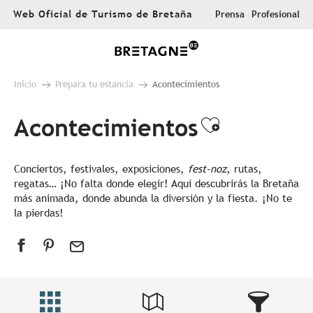
Aller
Web Oficial de Turismo de Bretaña
Prensa
Profesional
au
contenu
principal
Inicio
Prepara tu estancia
Acontecimientos
Acontecimientos
Ajouter au
Conciertos, festivales, exposiciones,
fest-noz
, rutas,
regatas… ¡No falta donde elegir! Aquí descubrirás la Bretaña
más animada, donde abunda la diversión y la fiesta. ¡No te
la pierdas!