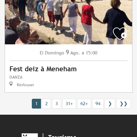
9
Domingo
Ago.
a 15:00
El
Fest deiz à Meneham
DANZA
Kerlouan
1
2
3
31+
62+
94
❯
❯❯