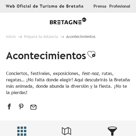
Aller
Web Oficial de Turismo de Bretaña
Prensa
Profesional
au
contenu
principal
Inicio
Prepara tu estancia
Acontecimientos
Acontecimientos
Ajouter au
Conciertos, festivales, exposiciones,
fest-noz
, rutas,
regatas… ¡No falta donde elegir! Aquí descubrirás la Bretaña
más animada, donde abunda la diversión y la fiesta. ¡No te
la pierdas!