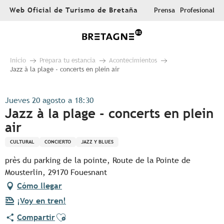
Aller
Web Oficial de Turismo de Bretaña
Prensa
Profesional
au
contenu
principal
Inicio
Prepara tu estancia
Acontecimientos
Jazz à la plage - concerts en plein air
Jueves 20 agosto a 18:30
Jazz à la plage - concerts en plein
air
CULTURAL
CONCIERTO
JAZZ Y BLUES
près du parking de la pointe, Route de la Pointe de
Mousterlin, 29170 Fouesnant
Cómo llegar
¡Voy en tren!
Ajouter aux favoris
Compartir