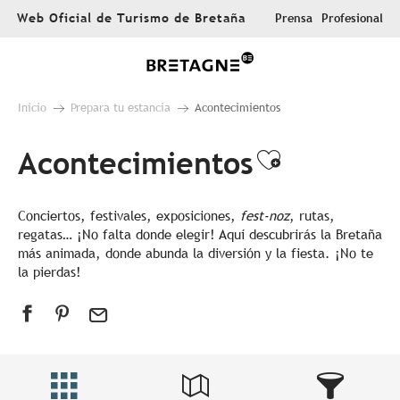
Aller
Web Oficial de Turismo de Bretaña
Prensa
Profesional
au
contenu
principal
Inicio
Prepara tu estancia
Acontecimientos
Acontecimientos
Ajouter au
Conciertos, festivales, exposiciones,
fest-noz
, rutas,
regatas… ¡No falta donde elegir! Aquí descubrirás la Bretaña
más animada, donde abunda la diversión y la fiesta. ¡No te
la pierdas!