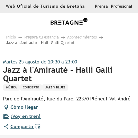
Aller
Web Oficial de Turismo de Bretaña
Prensa
Profesional
au
contenu
principal
Inicio
Prepara tu estancia
Acontecimientos
Jazz à l'Amirauté - Halli Galli Quartet
Martes 25 agosto de 20:30 a 23:00
Jazz à l'Amirauté - Halli Galli
Quartet
MÚSICA
CONCIERTO
JAZZ Y BLUES
Parc de l'Amirauté, Rue du Parc, 22370 Pléneuf-Val-André
Cómo llegar
¡Voy en tren!
Ajouter aux favoris
Compartir