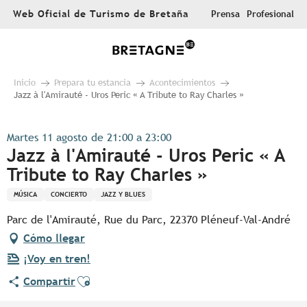
Aller
Web Oficial de Turismo de Bretaña
Prensa
Profesional
au
contenu
principal
Inicio
Prepara tu estancia
Acontecimientos
Jazz à l'Amirauté - Uros Peric « A Tribute to Ray Charles »
Martes 11 agosto de 21:00 a 23:00
Jazz à l'Amirauté - Uros Peric « A
Tribute to Ray Charles »
MÚSICA
CONCIERTO
JAZZ Y BLUES
Parc de l'Amirauté, Rue du Parc, 22370 Pléneuf-Val-André
Cómo llegar
¡Voy en tren!
Ajouter aux favoris
Compartir