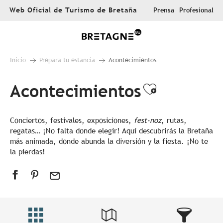
Aller
Web Oficial de Turismo de Bretaña
Prensa
Profesional
au
contenu
principal
Inicio
Prepara tu estancia
Acontecimientos
Acontecimientos
Ajouter au
Conciertos, festivales, exposiciones,
fest-noz
, rutas,
regatas… ¡No falta donde elegir! Aquí descubrirás la Bretaña
más animada, donde abunda la diversión y la fiesta. ¡No te
la pierdas!