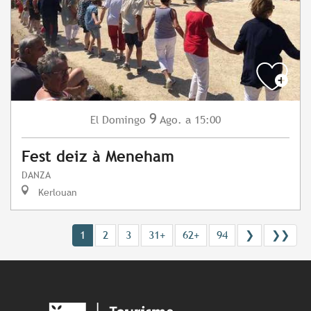
9
Domingo
Ago.
a 15:00
El
Fest deiz à Meneham
DANZA
Kerlouan
1
2
3
31+
62+
94
❯
❯❯