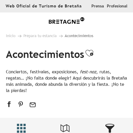
Aller
Web Oficial de Turismo de Bretaña
Prensa
Profesional
au
contenu
principal
Inicio
Prepara tu estancia
Acontecimientos
Acontecimientos
Ajouter au
Conciertos, festivales, exposiciones,
fest-noz
, rutas,
regatas… ¡No falta donde elegir! Aquí descubrirás la Bretaña
más animada, donde abunda la diversión y la fiesta. ¡No te
la pierdas!