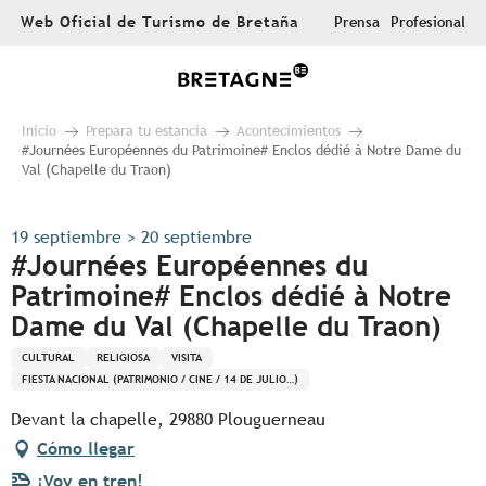
Aller
Web Oficial de Turismo de Bretaña
Prensa
Profesional
au
contenu
principal
Inicio
Prepara tu estancia
Acontecimientos
#Journées Européennes du Patrimoine# Enclos dédié à Notre Dame du
Val (Chapelle du Traon)
19 septiembre > 20 septiembre
#Journées Européennes du
Patrimoine# Enclos dédié à Notre
Dame du Val (Chapelle du Traon)
CULTURAL
RELIGIOSA
VISITA
FIESTA NACIONAL (PATRIMONIO / CINE / 14 DE JULIO…)
Devant la chapelle, 29880 Plouguerneau
Cómo llegar
¡Voy en tren!