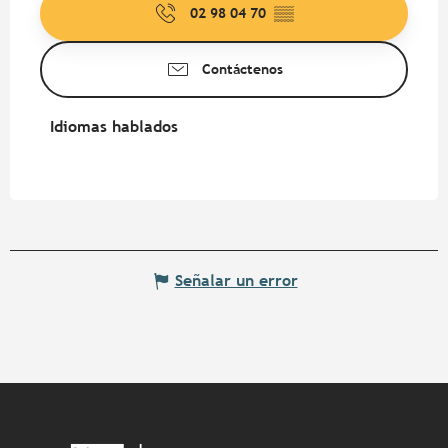
02 98 04 70
▒▒
Contáctenos
Idiomas hablados
Idiomas hablados
Señalar un error