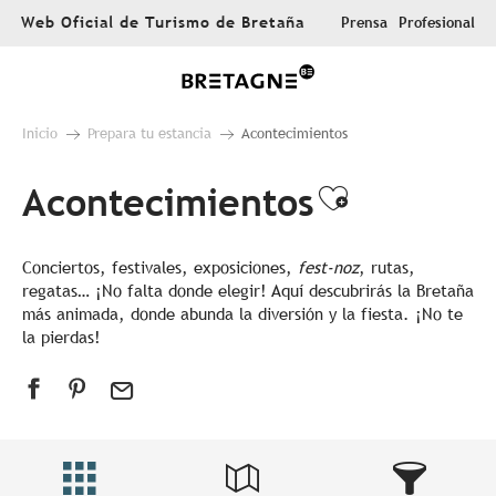
Aller
Web Oficial de Turismo de Bretaña
Prensa
Profesional
au
contenu
principal
Inicio
Prepara tu estancia
Acontecimientos
Acontecimientos
Ajouter au
Conciertos, festivales, exposiciones,
fest-noz
, rutas,
regatas… ¡No falta donde elegir! Aquí descubrirás la Bretaña
más animada, donde abunda la diversión y la fiesta. ¡No te
la pierdas!