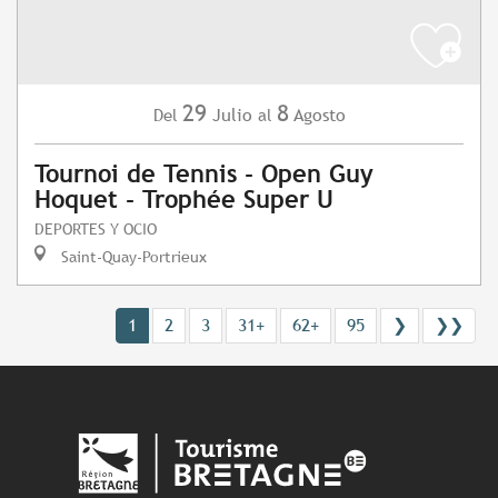
29
8
Julio
Agosto
Del
al
Tournoi de Tennis - Open Guy
Hoquet - Trophée Super U
DEPORTES Y OCIO
Saint-Quay-Portrieux
1
2
3
31+
62+
95
❯
❯❯