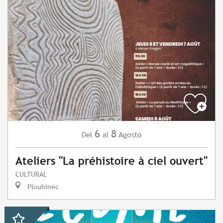
6
8
Agosto
Del
al
Ateliers "La préhistoire à ciel ouvert"
CULTURAL
Plouhinec