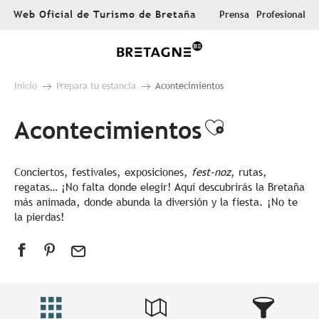
Aller
Web Oficial de Turismo de Bretaña
Prensa
Profesional
au
contenu
principal
Inicio
Prepara tu estancia
Acontecimientos
Acontecimientos
Ajouter au
Conciertos, festivales, exposiciones,
fest-noz
, rutas,
regatas… ¡No falta donde elegir! Aquí descubrirás la Bretaña
más animada, donde abunda la diversión y la fiesta. ¡No te
la pierdas!