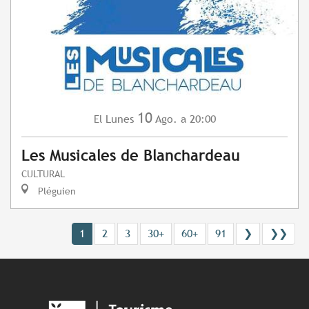
10
Lunes
Ago.
a 20:00
El
Les Musicales de Blanchardeau
CULTURAL
Pléguien
1
2
3
30+
60+
91
❯
❯❯