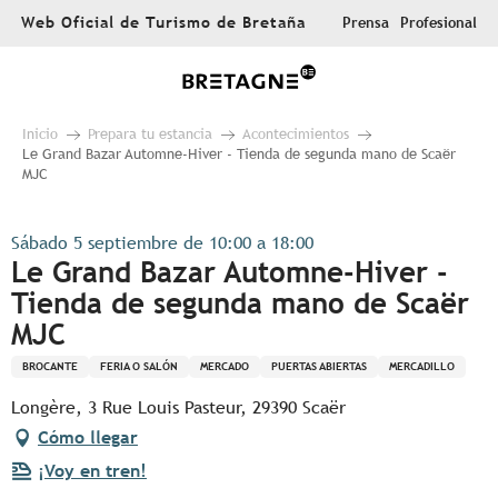
Aller
Web Oficial de Turismo de Bretaña
Prensa
Profesional
au
contenu
principal
Inicio
Prepara tu estancia
Acontecimientos
Le Grand Bazar Automne-Hiver - Tienda de segunda mano de Scaër
MJC
Sábado 5 septiembre de 10:00 a 18:00
Le Grand Bazar Automne-Hiver -
Tienda de segunda mano de Scaër
MJC
BROCANTE
FERIA O SALÓN
MERCADO
PUERTAS ABIERTAS
MERCADILLO
Longère, 3 Rue Louis Pasteur, 29390 Scaër
Cómo llegar
¡Voy en tren!