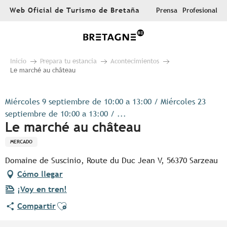
Aller
Web Oficial de Turismo de Bretaña
Prensa
Profesional
au
contenu
principal
Inicio
Prepara tu estancia
Acontecimientos
Le marché au château
Miércoles 9 septiembre de 10:00 a 13:00 / Miércoles 23
septiembre de 10:00 a 13:00 / ...
Le marché au château
MERCADO
Domaine de Suscinio, Route du Duc Jean V, 56370 Sarzeau
Cómo llegar
¡Voy en tren!
Ajouter aux favoris
Compartir