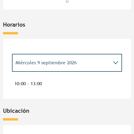
Horarios
Miércoles 9 septiembre 2026
Del
4 abril 2026
al
5 abril 2026
10:00 - 13:00
Miércoles 13 mayo 2026
Ubicación
Miércoles 27 mayo 2026
Miércoles 3 junio 2026