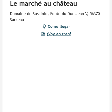
Le marché au château
Miércoles 17 junio 2026
Domaine de Suscinio, Route du Duc Jean V, 56370
Sarzeau
Cómo llegar
Miércoles 23 septiembre 2026
¡Voy en tren!
Miércoles 7 octubre 2026