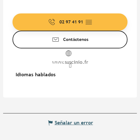
02 97 41 91
▒▒
Contáctenos
www.suscinio.fr
Idiomas hablados
Idiomas hablados
Señalar un error