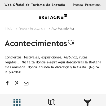
Aller
Web Oficial de Turismo de Bretaña
Prensa
Profesional
au
contenu
principal
Inicio
Prepara tu estancia
Acontecimientos
Acontecimientos
Ajouter au
Conciertos, festivales, exposiciones,
fest-noz
, rutas,
regatas… ¡No falta donde elegir! Aquí descubrirás la Bretaña
más animada, donde abunda la diversión y la fiesta. ¡No te
la pierdas!