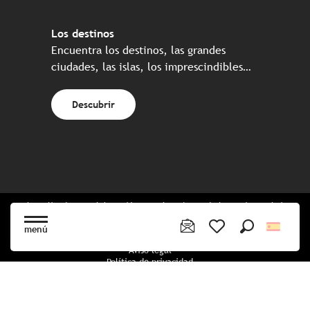
Los destinos
Encuentra los destinos, las grandes
ciudades, las islas, los imprescindibles…
Descubrir
Web realizada en colaboración con el conjunto de los socios turísticos
bretones
menú
Buscar
Voir les favoris
Aviso legal
Política de privacidad
Política de Cookies
Configuración de cookies
Reserva CGU
mapa del sitio