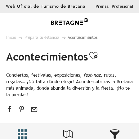
Aller
Web Oficial de Turismo de Bretaña
Prensa
Profesional
au
contenu
principal
Inicio
Prepara tu estancia
Acontecimientos
Acontecimientos
Ajouter au
Conciertos, festivales, exposiciones,
fest-noz
, rutas,
regatas… ¡No falta donde elegir! Aquí descubrirás la Bretaña
más animada, donde abunda la diversión y la fiesta. ¡No te
la pierdas!