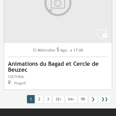
5
Miércoles
Ago.
a 17:00
El
Animations du Bagad et Cercle de
Beuzec
CULTURAL
Plogoff
1
2
3
32+
64+
98
❯
❯❯