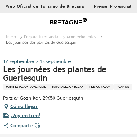
Aller
Web Oficial de Turismo de Bretaña
Prensa
Profesional
au
contenu
principal
Inicio
Prepara tu estancia
Acontecimientos
Les journées des plantes de Guerlesquin
12 septiembre > 13 septiembre
Les journées des plantes de
Guerlesquin
MANIFESTACIÓN COMERCIAL
NATURALEZA Y RELAX
FERIA O SALÓN
PLANTAS
Porz ar Gozh Ker, 29650 Guerlesquin
Cómo llegar
¡Voy en tren!
Ajouter aux favoris
Compartir