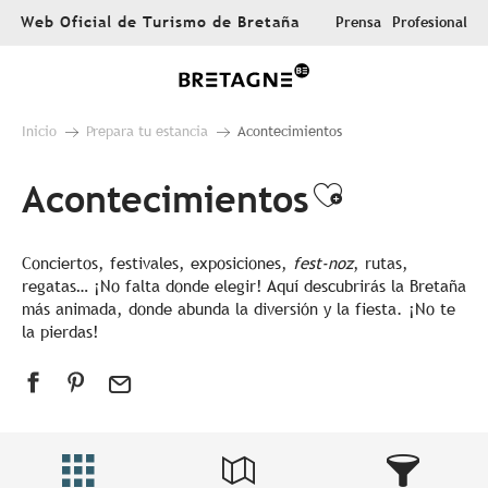
Aller
Web Oficial de Turismo de Bretaña
Prensa
Profesional
au
contenu
principal
Inicio
Prepara tu estancia
Acontecimientos
Acontecimientos
Ajouter au
Conciertos, festivales, exposiciones,
fest-noz
, rutas,
regatas… ¡No falta donde elegir! Aquí descubrirás la Bretaña
más animada, donde abunda la diversión y la fiesta. ¡No te
la pierdas!