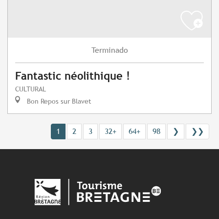
Terminado
Fantastic néolithique !
CULTURAL
Bon Repos sur Blavet
1
2
3
32+
64+
98
❯
❯❯