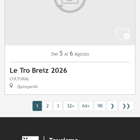
5
6
Agosto
Del
al
Le Tro Breiz 2026
CULTURAL
Quimperlé
1
2
3
32+
64+
98
❯
❯❯