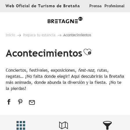
Aller
Web Oficial de Turismo de Bretaña
Prensa
Profesional
au
contenu
principal
Inicio
Prepara tu estancia
Acontecimientos
Acontecimientos
Ajouter au
Conciertos, festivales, exposiciones,
fest-noz
, rutas,
regatas… ¡No falta donde elegir! Aquí descubrirás la Bretaña
más animada, donde abunda la diversión y la fiesta. ¡No te
la pierdas!