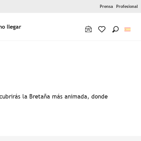
Prensa
Profesional
o llegar
Buscar
Voir les favoris
favoris
escubrirás la Bretaña más animada, donde