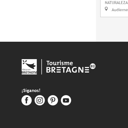
NATURALEZA
Audierne
¡Síganos!