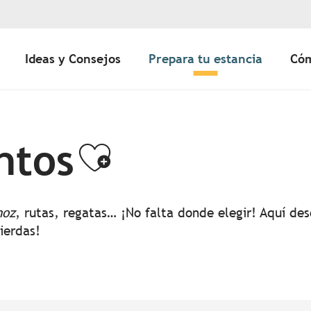
Ideas y Consejos
Prepara tu estancia
Cóm
ntos
Ajouter aux 
noz
, rutas, regatas… ¡No falta donde elegir! Aquí d
pierdas!