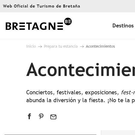
Aller
Web Oficial de Turismo de Bretaña
au
contenu
principal
Destinos
Inicio
Prepara tu estancia
Acontecimientos
Acontecimie
Conciertos, festivales, exposiciones,
fest-
abunda la diversión y la fiesta. ¡No te la 