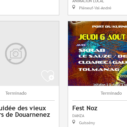
ANIMACIÓN LOCAL
Pléneuf-Val-André
Terminado
Terminado
guidée des vieux
Fest Noz
rs de Douarnenez
DANZA
Guissény