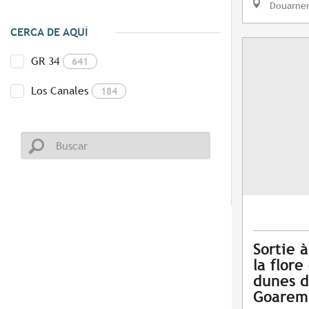
Douarne
CERCA DE AQUÍ
GR 34
641
Los Canales
184
Sortie 
la flore
dunes d
Goarem