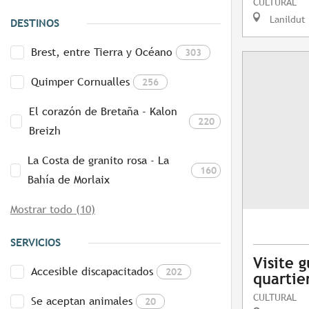
CULTURAL
Lanildut
DESTINOS
Brest, entre Tierra y Océano
303
Quimper Cornualles
256
El corazón de Bretaña - Kalon
220
Breizh
La Costa de granito rosa - La
160
Bahía de Morlaix
Mostrar todo (10)
SERVICIOS
Visite 
Accesible discapacitados
202
quartie
CULTURAL
Se aceptan animales
20