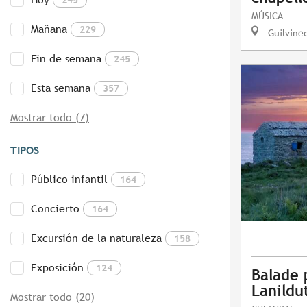
MÚSICA
Mañana
229
Guilvine
Fin de semana
245
Esta semana
357
Mostrar todo (7)
TIPOS
Público infantil
164
Concierto
164
Excursión de la naturaleza
158
Exposición
124
Balade 
Lanildu
Mostrar todo (20)