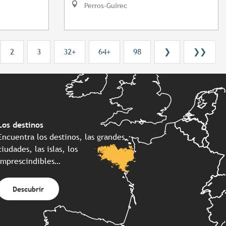
Perros-Guirec
2
3
32+
64+
98
❯
❯❯
Los destinos
Encuentra los destinos, las grandes
ciudades, las islas, los
imprescindibles…
Descubrir