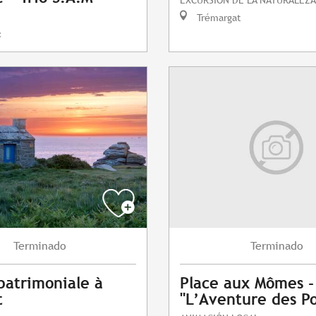
Trémargat
c
Terminado
Terminado
patrimoniale à
Place aux Mômes -
t
"L’Aventure des Po