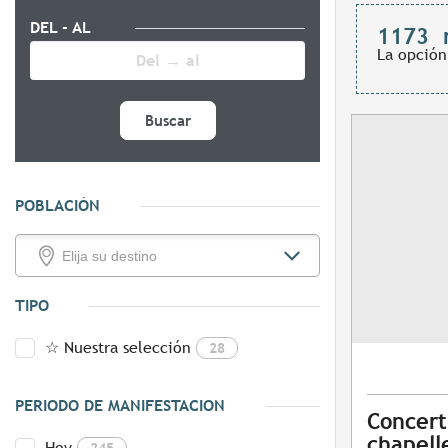
DEL - AL
1173
La opción
Buscar
POBLACIÓN
TIPO
☆ Nuestra selección
28
PERIODO DE MANIFESTACION
Concert
chapelle
Hoy
245