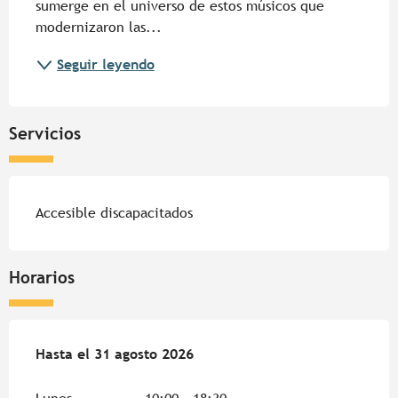
sumerge en el universo de estos músicos que 
modernizaron las...
Seguir leyendo
Servicios
Accesible discapacitados
Horarios
Del
Hasta el
1 julio 2026
31 agosto 2026
al
31 agosto 2026