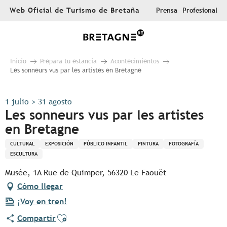
Aller
Web Oficial de Turismo de Bretaña
Prensa
Profesional
au
contenu
principal
Inicio
Prepara tu estancia
Acontecimientos
Les sonneurs vus par les artistes en Bretagne
1 julio > 31 agosto
Les sonneurs vus par les artistes
en Bretagne
CULTURAL
EXPOSICIÓN
PÚBLICO INFANTIL
PINTURA
FOTOGRAFÍA
ESCULTURA
Musée, 1A Rue de Quimper, 56320 Le Faouët
Cómo llegar
¡Voy en tren!
Ajouter aux favoris
Compartir