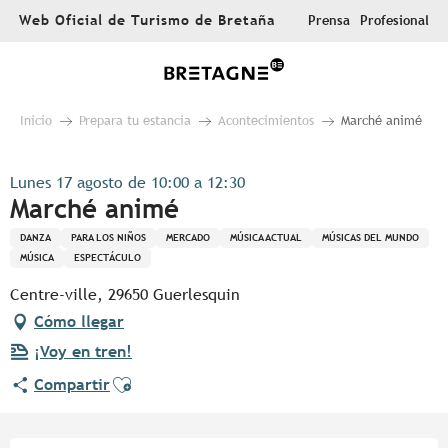
Aller
Web Oficial de Turismo de Bretaña
Prensa
Profesional
au
contenu
principal
Inicio
Prepara tu estancia
Acontecimientos
Marché animé
Lunes 17 agosto de 10:00 a 12:30
Marché animé
DANZA
PARA LOS NIÑOS
MERCADO
MÚSICA ACTUAL
MÚSICAS DEL MUNDO
MÚSICA
ESPECTÁCULO
Centre-ville, 29650 Guerlesquin
Cómo llegar
¡Voy en tren!
Ajouter aux favoris
Compartir