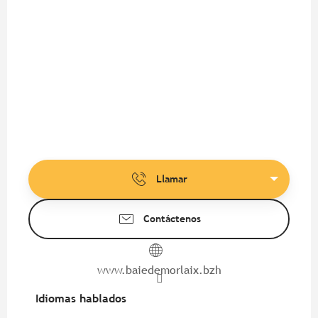
Llamar
Contáctenos
www.baiedemorlaix.bzh
Idiomas hablados
Idiomas hablados