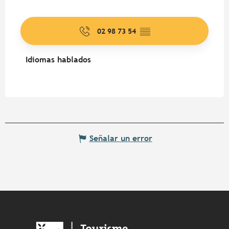
02 98 73 54
▒▒
Idiomas hablados
Idiomas hablados
Señalar un error