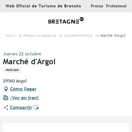
Aller
Web Oficial de Turismo de Bretaña
Prensa
Profesional
au
contenu
principal
Inicio
Prepara tu estancia
Acontecimientos
Marché d'Argol
Jueves 22 octubre
Marché d'Argol
MERCADO
29560 Argol
Cómo llegar
¡Voy en tren!
Ajouter aux favoris
Compartir
Horarios y datos de contacto