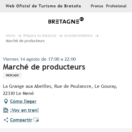
Aller
Web Oficial de Turismo de Bretaña
Prensa
Profesional
au
contenu
principal
Inicio
Prepara tu estancia
Acontecimientos
Marché de producteurs
Viernes 14 agosto de 17:00 a 22:00
Marché de producteurs
MERCADO
La Grange aux Abeilles, Rue de Poulancre, Le Gouray,
22330 Le Mené
Cómo llegar
¡Voy en tren!
Ajouter aux favoris
Compartir