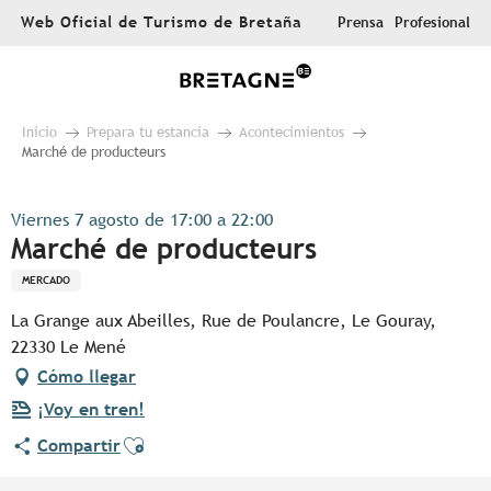
Aller
Web Oficial de Turismo de Bretaña
Prensa
Profesional
au
contenu
principal
Inicio
Prepara tu estancia
Acontecimientos
Marché de producteurs
Viernes 7 agosto de 17:00 a 22:00
Marché de producteurs
MERCADO
La Grange aux Abeilles, Rue de Poulancre, Le Gouray,
22330 Le Mené
Cómo llegar
¡Voy en tren!
Ajouter aux favoris
Compartir