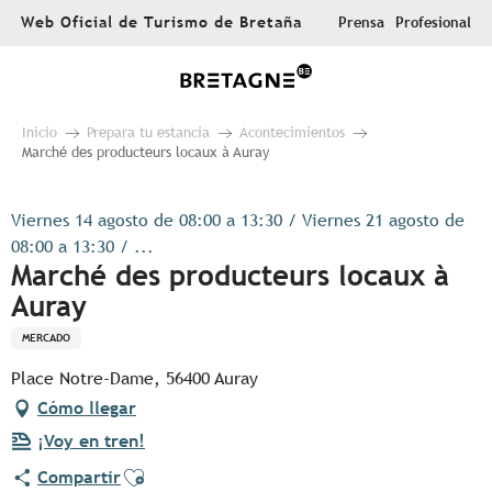
Aller
Web Oficial de Turismo de Bretaña
Prensa
Profesional
au
contenu
principal
Inicio
Prepara tu estancia
Acontecimientos
Marché des producteurs locaux à Auray
Viernes 14 agosto de 08:00 a 13:30 / Viernes 21 agosto de
08:00 a 13:30 / ...
Marché des producteurs locaux à
Auray
MERCADO
Place Notre-Dame, 56400 Auray
Cómo llegar
¡Voy en tren!
Ajouter aux favoris
Compartir