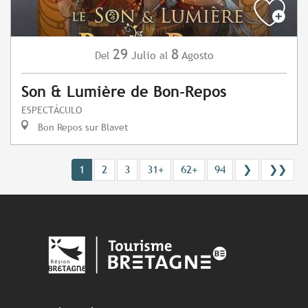
29
8
Julio
Agosto
Del
al
Son & Lumière de Bon-Repos
ESPECTÁCULO
Bon Repos sur Blavet
1
2
3
31+
62+
94
❯
❯❯