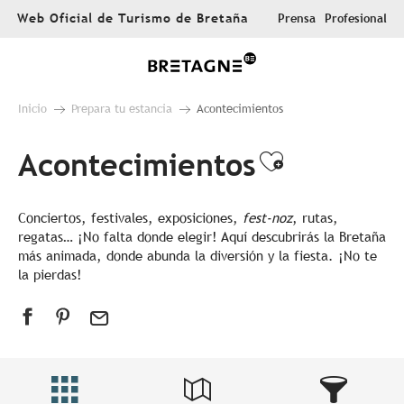
Aller
Web Oficial de Turismo de Bretaña
Prensa
Profesional
au
contenu
principal
Inicio
Prepara tu estancia
Acontecimientos
Acontecimientos
Ajouter au
Conciertos, festivales, exposiciones,
fest-noz
, rutas,
regatas… ¡No falta donde elegir! Aquí descubrirás la Bretaña
más animada, donde abunda la diversión y la fiesta. ¡No te
la pierdas!