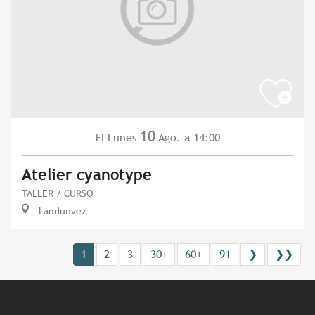
10
Lunes
Ago.
a 14:00
El
Atelier cyanotype
TALLER / CURSO
Landunvez
1
2
3
30+
60+
91
❯
❯❯