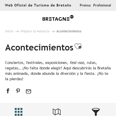
Aller
Web Oficial de Turismo de Bretaña
Prensa
Profesional
au
contenu
principal
Inicio
Prepara tu estancia
Acontecimientos
Acontecimientos
Ajouter au
Conciertos, festivales, exposiciones,
fest-noz
, rutas,
regatas… ¡No falta donde elegir! Aquí descubrirás la Bretaña
más animada, donde abunda la diversión y la fiesta. ¡No te
la pierdas!