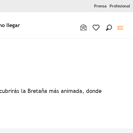
Prensa
Profesional
o llegar
Buscar
Voir les favoris
favoris
escubrirás la Bretaña más animada, donde