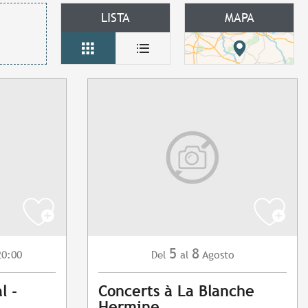
LISTA
MAPA
5
8
20:00
Agosto
Del
al
l -
Concerts à La Blanche
Hermine