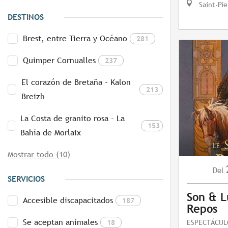
Saint-Pie
DESTINOS
Brest, entre Tierra y Océano
281
Quimper Cornualles
237
El corazón de Bretaña - Kalon
213
Breizh
La Costa de granito rosa - La
153
Bahía de Morlaix
Mostrar todo (10)
Del
SERVICIOS
Son & L
Accesible discapacitados
187
Repos
Se aceptan animales
18
ESPECTÁCUL