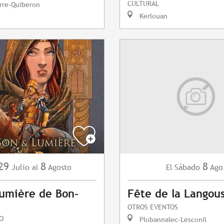
CULTURAL
rre-Quiberon
Kerlouan
29
8
8
Julio
Agosto
Sábado
Ago
al
El
umière de Bon-
Fête de la Langou
OTROS EVENTOS
O
Plobannalec-Lesconil