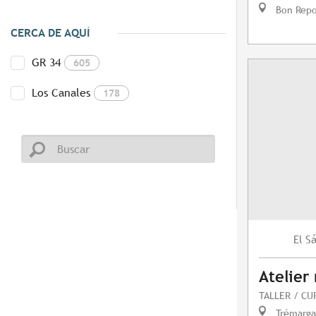
Bon Repo
CERCA DE AQUÍ
GR 34
605
Los Canales
178
S
El
Atelier
TALLER / CU
Trémarga