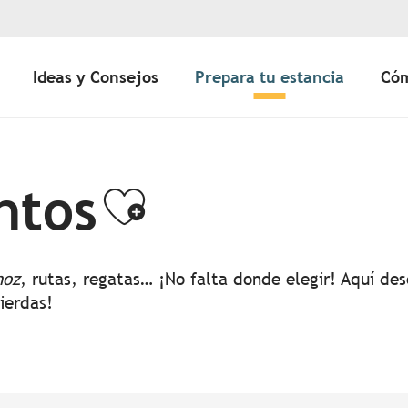
Ideas y Consejos
Prepara tu estancia
Cóm
ntos
Ajouter aux 
noz
, rutas, regatas… ¡No falta donde elegir! Aquí d
pierdas!