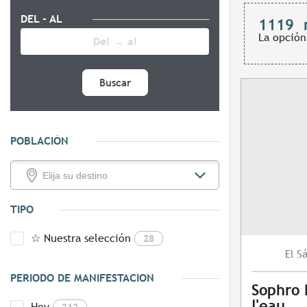
DEL - AL
1119
La opción
Buscar
POBLACIÓN
TIPO
☆ Nuestra selección
28
S
El
PERIODO DE MANIFESTACION
Sophro 
l'eau
Hoy
212