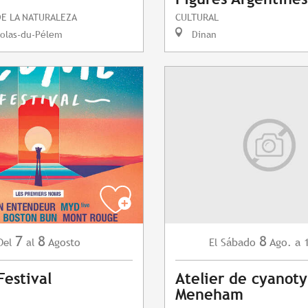
DE LA NATURALEZA
CULTURAL
colas-du-Pélem
Dinan
7
8
8
Agosto
Sábado
Ago.
a 
Del
al
El
estival
Atelier de cyanot
Meneham