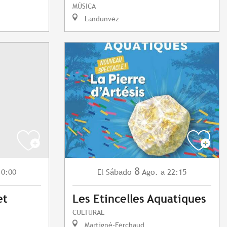
MÚSICA
Landunvez
8
10:00
Sábado
Ago.
a 22:15
El
et
Les Etincelles Aquatiques
CULTURAL
Martigné-Ferchaud