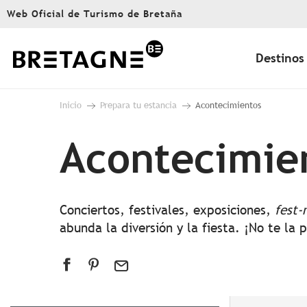
Aller
Web Oficial de Turismo de Bretaña
au
contenu
principal
Destinos
Inicio
Prepara tu estancia
Acontecimientos
Acontecimie
Conciertos, festivales, exposiciones,
fest-
abunda la diversión y la fiesta. ¡No te la 