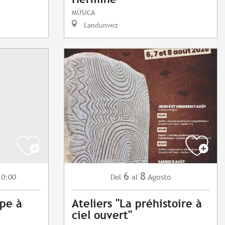
MÚSICA
Landunvez
6
8
10:00
Agosto
Del
al
ype à
Ateliers "La préhistoire à
ciel ouvert"