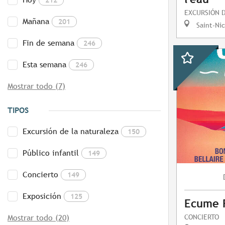
EXCURSIÓN 
Mañana
201
Saint-Ni
Fin de semana
246
Esta semana
246
Mostrar todo (7)
TIPOS
Excursión de la naturaleza
150
Público infantil
149
Concierto
149
Exposición
125
Ecume F
CONCIERTO
Mostrar todo (20)