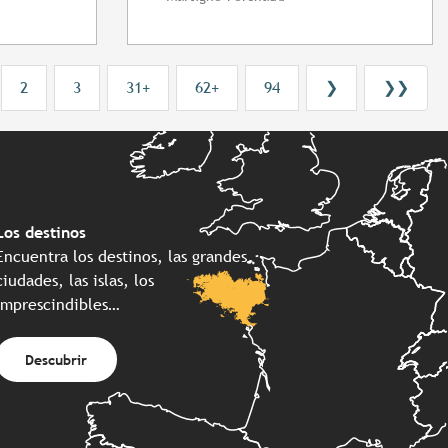
2
3
31+
62+
94
❯
❯❯
Los destinos
Encuentra los destinos, las grandes
ciudades, las islas, los
imprescindibles…
Descubrir