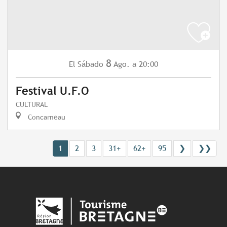
8
Sábado
Ago.
a 20:00
El
Festival U.F.O
CULTURAL
Concarneau
1
2
3
31+
62+
95
❯
❯❯