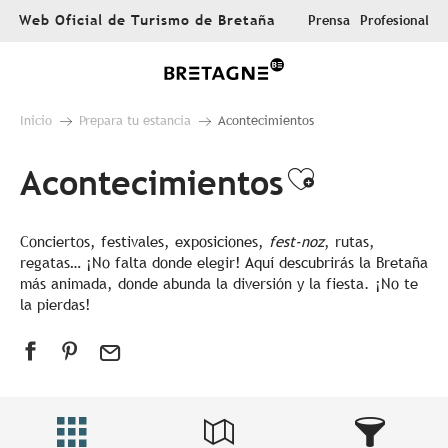
Aller
Web Oficial de Turismo de Bretaña
Prensa
Profesional
au
contenu
principal
Inicio
Prepara tu estancia
Acontecimientos
Acontecimientos
Ajouter au
Conciertos, festivales, exposiciones,
fest-noz
, rutas,
regatas… ¡No falta donde elegir! Aquí descubrirás la Bretaña
más animada, donde abunda la diversión y la fiesta. ¡No te
la pierdas!