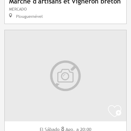
Marché d'artisans et vigneron breton
MERCADO
Plouguernével
8
Sábado
Ago.
a 20:00
El