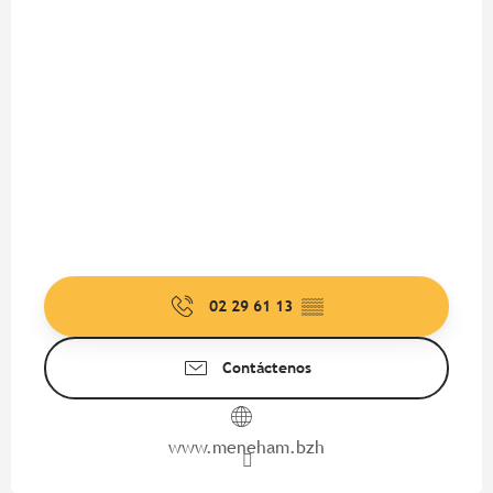
02 29 61 13
▒▒
Contáctenos
www.meneham.bzh