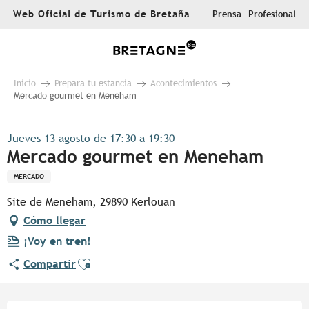
Aller
Web Oficial de Turismo de Bretaña
Prensa
Profesional
au
contenu
principal
Inicio
Prepara tu estancia
Acontecimientos
Mercado gourmet en Meneham
Jueves 13 agosto de 17:30 a 19:30
Mercado gourmet en Meneham
MERCADO
Site de Meneham, 29890 Kerlouan
Cómo llegar
¡Voy en tren!
Ajouter aux favoris
Compartir