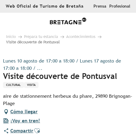
Aller
Web Oficial de Turismo de Bretaña
Prensa
Profesional
au
contenu
principal
Inicio
Prepara tu estancia
Acontecimientos
Visite découverte de Pontusval
Lunes 10 agosto de 17:00 a 18:00 / Lunes 17 agosto de
17:00 a 18:00 / ...
Visite découverte de Pontusval
CULTURAL
VISITA
aire de stationnement herbeux du phare, 29890 Brignogan-
Plage
Cómo llegar
¡Voy en tren!
Ajouter aux favoris
Compartir