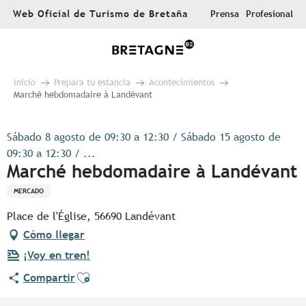
Aller
Web Oficial de Turismo de Bretaña
Prensa
Profesional
au
contenu
principal
Inicio
Prepara tu estancia
Acontecimientos
Marché hebdomadaire à Landévant
Sábado 8 agosto de 09:30 a 12:30 / Sábado 15 agosto de
09:30 a 12:30 / ...
Marché hebdomadaire à Landévant
MERCADO
Place de l'Église, 56690 Landévant
Cómo llegar
¡Voy en tren!
Ajouter aux favoris
Compartir