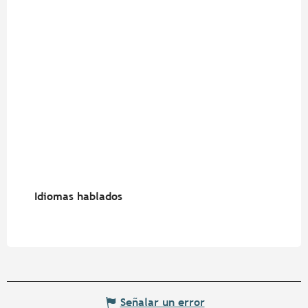
Idiomas hablados
Idiomas hablados
Señalar un error